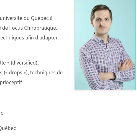
’université du Québec à
ipe de Focus Chiropratique.
techniques afin d’adapter
e » (diversified),
s (« drops »), techniques de
prioceptif
ec
 Québec