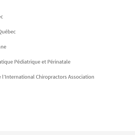
ec
 Québec
nne
tique Pédiatrique et Périnatale
 l’International Chiropractors Association