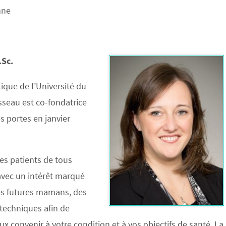
nne
.Sc.
que de l’Université du
sseau est co-fondatrice
s portes en janvier
des patients de tous
vec un intérêt marqué
des futures mamans, des
 techniques afin de
x convenir à votre condition et à vos objectifs de santé. La