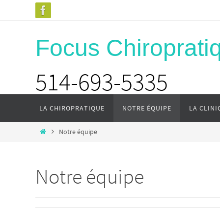
Skip
to
content
Focus Chiroprati
514-693-5335
Skip
LA CHIROPRATIQUE
NOTRE ÉQUIPE
LA CLINI
to
content
Home
Notre équipe
Notre équipe