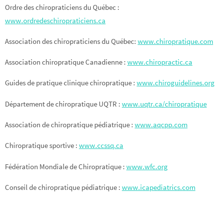
Ordre des chiropraticiens du Québec :
www.ordredeschiropraticiens.ca
Association des chiropraticiens du Québec:
www.chiropratique.com
Association chiropratique Canadienne :
www.chiropractic.ca
Guides de pratique clinique chiropratique :
www.chiroguidelines.org
Département de chiropratique UQTR :
www.uqtr.ca/chiropratique
Association de chiropratique pédiatrique :
www.aqcpp.com
Chiropratique sportive :
www.ccssq.ca
Fédération Mondiale de Chiropratique :
www.wfc.org
Conseil de chiropratique pédiatrique :
www.icapediatrics.com